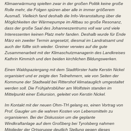
Klimaerwärmung spielten zwar in der großen Politik keine große
Rolle mehr, die Folgen spüren aber alle in immer größerem
Ausmaß. Vielleich fand deshalb die Info-Veranstaltung über die
Möglichkeiten der Wärmepumpe im Altbau so große Resonanz,
dass der große Saal des Johanneszentrums voll war und viele
Interessenten keinen Platz mehr fanden. Deshalb wurde für Ende
März ein zweiter Termin angesetzt, diesmal im Landratsamt und
auch der füllte sich wieder. Greiner verwies auf die gute
Zusammenarbeit mit der Klimaschutzmanagerin des Landkreises
Kathrin Kimmich und den beiden kirchlichen Bildungswerken.
Einen Waldspaziergang mit dem Stadtförster hatte Kerstin Nickel
organisiert und er zeigte den Teilnehmern, wie von Seiten der
Kommune der Stadtwald bei Rittershof klimatauglich umgestaltet
werden soll. Die Frühjahrsblüher am Wolfstein standen im
Mittelpunkt einer Exkursion, geleitet von Kerstin Nickel.
Im Kontakt mit der neuen Ohm-TH gelang es, einen Vortrag von
Prof. Gaugler um die wahren Kosten von Lebensmitteln zu
organisieren. Bei der Diskussion um die geplante
Windkraftanlage auf dem Großberg bei Tyrolsberg nahmen
Mitglieder der Ortsgruppe deutlich Stellung gegen dieses