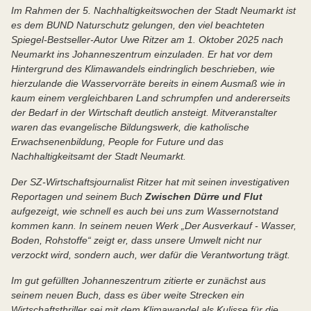
Im Rahmen der 5. Nachhaltigkeitswochen der Stadt Neumarkt ist
es dem BUND Naturschutz gelungen, den viel beachteten
Spiegel-Bestseller-Autor Uwe Ritzer am 1. Oktober 2025 nach
Neumarkt ins Johanneszentrum einzuladen. Er hat vor dem
Hintergrund des Klimawandels eindringlich beschrieben, wie
hierzulande die Wasservorräte bereits in einem Ausmaß wie in
kaum einem vergleichbaren Land schrumpfen und andererseits
der Bedarf in der Wirtschaft deutlich ansteigt. Mitveranstalter
waren das evangelische Bildungswerk, die katholische
Erwachsenenbildung, People for Future und das
Nachhaltigkeitsamt der Stadt Neumarkt.
Der SZ-Wirtschaftsjournalist Ritzer hat mit seinen investigativen
Reportagen und seinem Buch
Zwischen Dürre und Flut
aufgezeigt, wie schnell es auch bei uns zum Wassernotstand
kommen kann. In seinem neuen Werk „Der Ausverkauf - Wasser,
Boden, Rohstoffe“ zeigt er, dass unsere Umwelt nicht nur
verzockt wird, sondern auch, wer dafür die Verantwortung trägt.
Im gut gefüllten Johanneszentrum zitierte er zunächst aus
seinem neuen Buch, dass es über weite Strecken ein
Wirtschaftsthriller sei mit dem Klimawandel als Kulisse für die