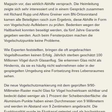
Magazin vor, das wirklich Abhilfe versprach. Die Heimleitung
zeigte sich sehr interessiert und in einem Gespräch zusammen
mit Richard Rupp und Alfons Greiner vom BN-Ortsvorstand
kamen alle Beteiligten rasch zum Ergebnis, diese Abhilfe in Form
von Vogelschutz-Aufklebern zu prüfen. Bedenken wegen der
Haltbarkeit konnten beseitigt werden, da fünf Jahre Garantie
gegeben werden. Auch beim Fensterputzen machen die
Vogelschutzpunkte keine Probleme.
Wie Experten feststellten, bringen die oft angebrachten
Vogelsilhouetten keinen Erfolg. Jährlich sterben geschätzt 100
Millionen Vögel durch Glasanflug. Sie erkennen Glas nicht als
Hindernis, da sie es häufig nicht wahrnehmen oder in der
gespiegelten Umgebung eine Fortsetzung ihres Lebensraumes
sehen.
Die neue Vogelschutzmarkierung mit dem geprüften 9/90-
Millimeter-Raster macht Glas für Vögel hochwirksam sichtbar und
bedeckt dabei weniger als 1 Prozent der Scheibenoberfläche: die
Aluminium-Punkte haben einen Durchmesser von 9 Millimetern
und werden im Abstand von 9 Zentimetern angebracht. Die
Funktionalität wurde im Flugkanal getestet und als hochwirksam