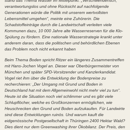
stand das Thema Wasser im Mittelpunkt. „Verschwenderisch,
verantwortungslos und ohne Rücksicht auf nachfolgende
Generationen würde die Politik mit unserem wertvollsten
Lebensmittel umgehen“, meinte eine Zuhörerin. Die
Schadstoffeinträge durch die Landwirtschaft verleiten viele
Kommunen dazu, 10 000 Jahre alte Wasserreserven für die Klo-
Spülung zu fördern. Eine nationale Wasserstrategie krankt unter
anderem daran, dass die politischen und behördlichen Ebenen
das Problem noch nicht erkannt haben
Beim Thema Boden spricht Ritzer ein längeres Zusammentreffen
mit Hans-Jochen Vogel an. Dieser war Oberbürgermeister von
München und später SPD-Vorsitzender und Kanzlerkandidat.
Vogel riet ihm über die Entwicklung der Bodenpreise zu
recherchieren: „Der Umgang mit Grund und Boden in
Deutschland hat mit dem Allgemeinwohl nicht mehr viel zu tun“.
Heute ist die Situation noch viel schlimmer und es gibt viele
Schlupflöcher, welche es Großkonzernen ermöglichen, wie
Heuschrecken den Grund und Boden aufzukaufen. Für Landwirte
sind diese Entwicklungen ruinös. Und warum kauft die
eidgenössische Postgesellschaft in Thüringen 2400 Hektar Wald?
Dies dient nur dem Greenwashing ihrer Ökobilanz. Der Preis, den