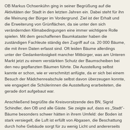
OB Markus Ochsenkühn ging in seiner Begrüßung auf die
Aktivitäten der Stadt in den letzten Jahren ein. Dabei steht für ihn
die Meinung der Bürger im Vordergrund. Ziel ist der Erhalt und
die Erweiterung von Grünflächen, da sie unter den sich
verändernden Klimabedingungen eine immer wichtigere Rolle
spielen. Mit dem geschaffenen Baumkataster haben die
zuständigen Fachleute ständig den Zugriff auf ca. 20 000 Bäume,
die mit ihren Daten erfasst sind. Oft leiden Bäume allerdings
unter der Gedankenlosigkeit mancher Mitbürger, was am Unteren
Markt jetzt zu einem verstärkten Schutz der Baumscheiben bei
den neu gepflanzten Bäumen führte. Die Ausstellung selbst
kannte er schon, wie er verschmitzt anfügte, da er sich bei einem
Besuch der Mädchenrealschule selbst davon überzeugen konnte,
wie engagiert die Schülerinnen die Ausstellung erarbeiteten, die
gerade dort aufgebaut war.
Anschließend begrüßte die Kreisvorsitzende des BN, Sigrid
Schindler, den OB und alle Gäste. Sie zeigte auf, dass es „Stadt“-
Bäume besonders schwer hätten in ihrem Umfeld: der Boden ist
stark versiegelt, die Luft ist erfüllt von Abgasen, die Beschattung
durch hohe Gebäude sorgt für zu wenig Licht und andererseits