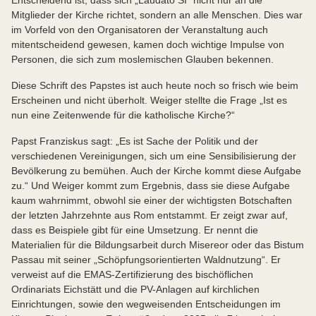
Entscheidend ist, dass sich „Laudato SI“ nicht nur an die
Mitglieder der Kirche richtet, sondern an alle Menschen. Dies war
im Vorfeld von den Organisatoren der Veranstaltung auch
mitentscheidend gewesen, kamen doch wichtige Impulse von
Personen, die sich zum moslemischen Glauben bekennen.
Diese Schrift des Papstes ist auch heute noch so frisch wie beim
Erscheinen und nicht überholt. Weiger stellte die Frage „Ist es
nun eine Zeitenwende für die katholische Kirche?“
Papst Franziskus sagt: „Es ist Sache der Politik und der
verschiedenen Vereinigungen, sich um eine Sensibilisierung der
Bevölkerung zu bemühen. Auch der Kirche kommt diese Aufgabe
zu.“ Und Weiger kommt zum Ergebnis, dass sie diese Aufgabe
kaum wahrnimmt, obwohl sie einer der wichtigsten Botschaften
der letzten Jahrzehnte aus Rom entstammt. Er zeigt zwar auf,
dass es Beispiele gibt für eine Umsetzung. Er nennt die
Materialien für die Bildungsarbeit durch Misereor oder das Bistum
Passau mit seiner „Schöpfungsorientierten Waldnutzung“. Er
verweist auf die EMAS-Zertifizierung des bischöflichen
Ordinariats Eichstätt und die PV-Anlagen auf kirchlichen
Einrichtungen, sowie den wegweisenden Entscheidungen im