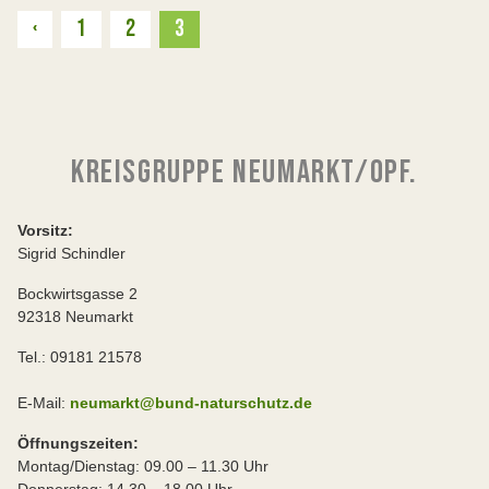
Zurück
‹
1
2
3
KREISGRUPPE NEUMARKT/OPF.
Vorsitz:
Sigrid Schindler
Bockwirtsgasse 2
92318 Neumarkt
Tel.: 09181 21578
E-Mail:
neumarkt@bund-naturschutz.de
Öffnungszeiten:
Montag/Dienstag: 09.00 – 11.30 Uhr