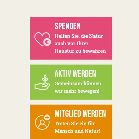
SPENDEN
Helfen Sie, die Natur
auch vor Ihrer
Haustür zu bewahren
AKTIV WERDEN
Gemeinsam können
wir mehr bewegen!
MITGLIED WERDEN
Treten Sie ein für
Mensch und Natur!