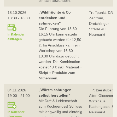
einfach abwandeln.
„Wildfrüchte & Co
18.10.2026
Treffpunkt: DAV-
entdecken und
13:30 - 18:30
Zentrum,
schmecken"
Dreichlinger
Die Führung von 13:30 –
Straße 40,
16:15 Uhr kann einzeln
Neumarkt
In Kalender
eintragen
gebucht werden für 12,50
€. Im Anschluss kann ein
Workshop von 16:30–
18:30 Uhr dazu gebucht
werden. Die Kombination
kostet 49 € inkl. Material +
Skript + Produkte zum
Mitnehmen.
„Würzmischungen
04.11.2026
TP: Bierstüberl i
selbst herstellen"
19:00 - 21:00
Alten Glossner
Mit Duft & Leidenschaft
Wirtshaus,
zum Kochgenuss! Schluss
Kastengasse 8,
mit langweilig und eintönig
Neumarkt
In Kalender
eintragen