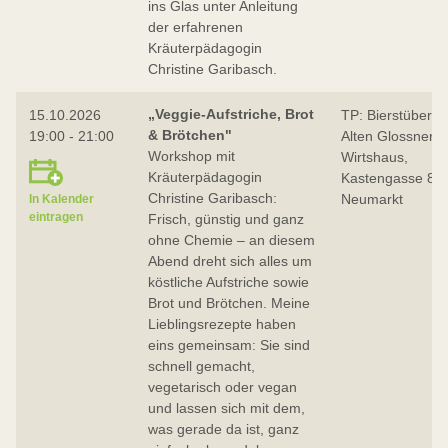
ins Glas unter Anleitung
der erfahrenen
Kräuterpädagogin
Christine Garibasch.
„Veggie-Aufstriche, Brot
15.10.2026
TP: Bierstüberl i
& Brötchen"
19:00 - 21:00
Alten Glossner
Workshop mit
Wirtshaus,
Kräuterpädagogin
Kastengasse 8,
Christine Garibasch:
Neumarkt
In Kalender
eintragen
Frisch, günstig und ganz
ohne Chemie – an diesem
Abend dreht sich alles um
köstliche Aufstriche sowie
Brot und Brötchen. Meine
Lieblingsrezepte haben
eins gemeinsam: Sie sind
schnell gemacht,
vegetarisch oder vegan
und lassen sich mit dem,
was gerade da ist, ganz