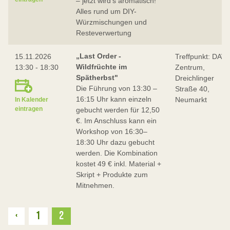
– jetzt wird’s aromatisch!
Alles rund um DIY-
Würzmischungen und
Resteverwertung
„Last Order -
15.11.2026
Treffpunkt: DAV-
Wildfrüchte im
13:30 - 18:30
Zentrum,
Spätherbst"
Dreichlinger
Die Führung von 13:30 –
Straße 40,
16:15 Uhr kann einzeln
Neumarkt
In Kalender
eintragen
gebucht werden für 12,50
€. Im Anschluss kann ein
Workshop von 16:30–
18:30 Uhr dazu gebucht
werden. Die Kombination
kostet 49 € inkl. Material +
Skript + Produkte zum
Mitnehmen.
Zurück
‹
1
2